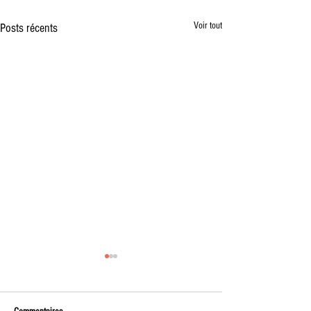
Voir tout
Posts récents
Vente à la Ferme des premiers
plants de l'année
🌱 Vente à la ferme – Vendredi soir