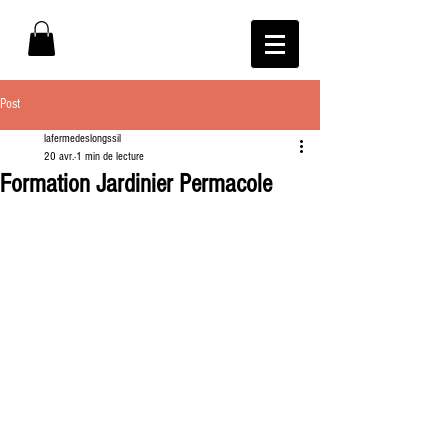
Post
lafermedeslongssil
20 avr.
1 min de lecture
Formation Jardinier Permacole