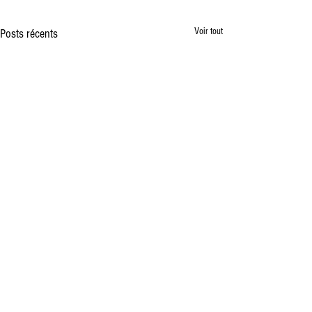
Voir tout
Posts récents
Vente à la Ferme des premiers
plants de l'année