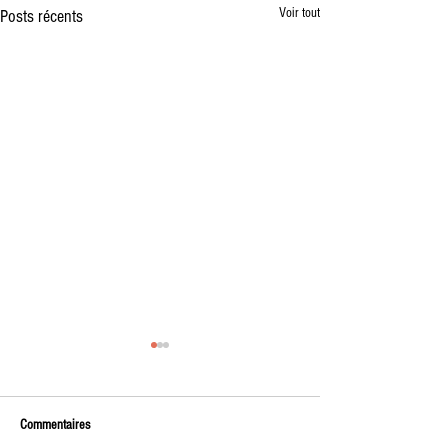
Voir tout
Posts récents
Vente à la Ferme des premiers
plants de l'année
🌱 Vente à la ferme – Vendredi soir
Commentaires
🌱 Nous vous donnons rendez-vous