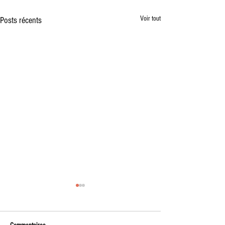
Voir tout
Posts récents
Vente à la Ferme des premiers
plants de l'année
🌱 Vente à la ferme – Vendredi soir