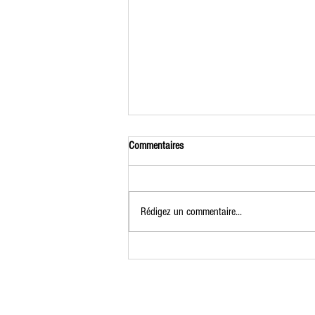
Commentaires
Rédigez un commentaire...
Formation Jardinier Permacole du 7 au
9 juillet