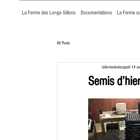
La Ferme des Longs Sillons
Documentations
La Ferme su
All Posts
lafermedeslongssil
14 av
Semis d’hie