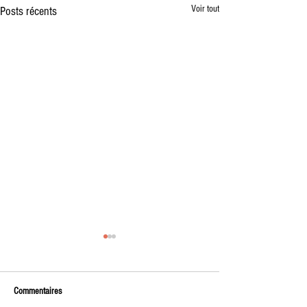
Voir tout
Posts récents
Vente à la Ferme des premiers
plants de l'année
🌱 Vente à la ferme – Vendredi soir
Commentaires
🌱 Nous vous donnons rendez-vous