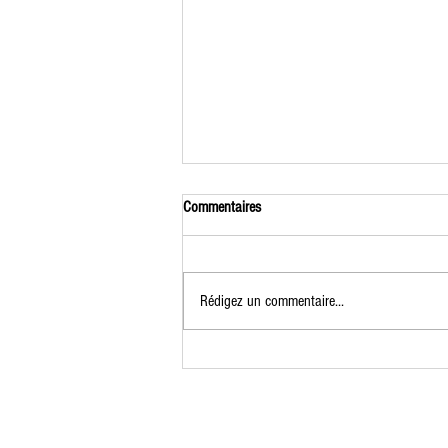
Commentaires
Rédigez un commentaire...
Formation Jardinier Permacole du 7 au
9 juillet