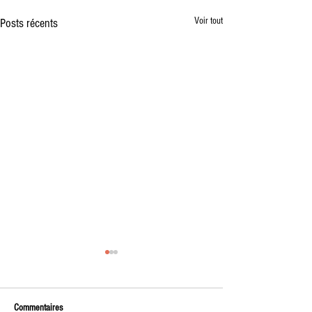
Voir tout
Posts récents
Vente à la Ferme des premiers
plants de l'année
🌱 Vente à la ferme – Vendredi soir
Commentaires