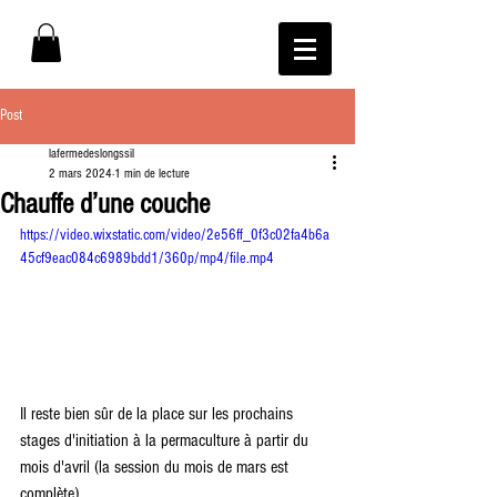
Post
lafermedeslongssil
2 mars 2024
1 min de lecture
Chauffe d’une couche
https://video.wixstatic.com/video/2e56ff_0f3c02fa4b6a
45cf9eac084c6989bdd1/360p/mp4/file.mp4
Il reste bien sûr de la place sur les prochains 
stages d'initiation à la permaculture à partir du 
mois d'avril (la session du mois de mars est 
complète) 