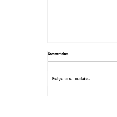
Commentaires
Rédigez un commentaire...
Formation Jardinier Permacole du 7 au
9 juillet