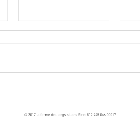
Vente à la Ferme des premiers plants
de l'année
🌱 Vente à la ferme – Vendredi soir 🌱
Nous vous donnons rendez-vous ce
vendredi de 17h30 à 19h pour une
Format
nouvelle vente de plants et de produits de
la ferme permacole 🌿 🛒 Important :Les
produits (mi
© 2017 la ferme des longs sillons Siret 812 945 046 00017