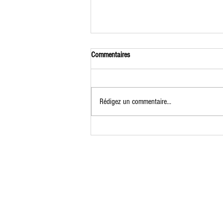
Commentaires
Rédigez un commentaire...
Formation Jardinier Permacole du 7 au
9 juillet