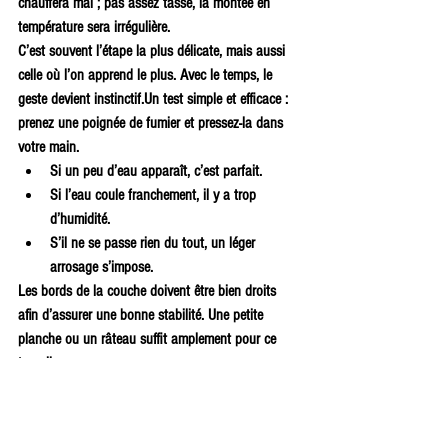
chauffera mal ; pas assez tassé, la montée en 
température sera irrégulière.
C’est souvent l’étape la plus délicate, mais aussi 
celle où l’on apprend le plus. Avec le temps, le 
geste devient instinctif.Un test simple et efficace : 
prenez une poignée de fumier et pressez-la dans 
votre main.
Si un peu d’eau apparaît, c’est parfait.
Si l’eau coule franchement, il y a trop 
d’humidité.
S’il ne se passe rien du tout, un léger 
arrosage s’impose.
Les bords de la couche doivent être bien droits 
afin d’assurer une bonne stabilité. Une petite 
planche ou un râteau suffit amplement pour ce 
travail.
Conserver la chaleur et surveiller
Une fois le fumier en place, nous installons sur le 
dessus un voile de forçage P17 (17 g/m²).Ce voile 