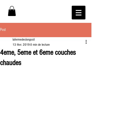
Post
lafermedeslongssil
13 févr. 2019
0 min de lecture
4eme, 5eme et 6eme couches
chaudes