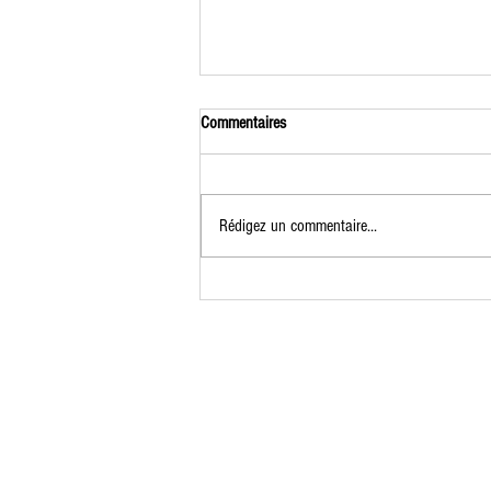
Commentaires
Rédigez un commentaire...
Formation Jardinier Permacole du 7 au
9 juillet