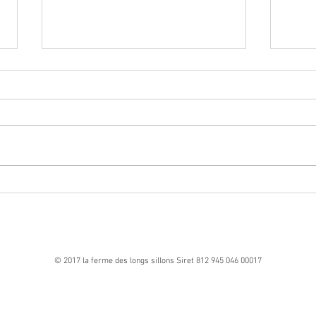
Vente à la Ferme des premiers plants
de l'année
🌱 Vente à la ferme – Vendredi soir 🌱
Nous vous donnons rendez-vous ce
vendredi de 17h30 à 19h pour une
Format
nouvelle vente de plants et de produits de
la ferme permacole 🌿 🛒 Important :Les
produits (mi
© 2017 la ferme des longs sillons Siret 812 945 046 00017