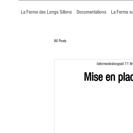
La Ferme des Longs Sillons
Documentations
La Ferme su
All Posts
lafermedeslongssil
11 fé
Mise en pl