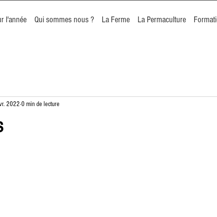
r l'année
Qui sommes nous ?
La Ferme
La Permaculture
Format
vr. 2022
0 min de lecture
s