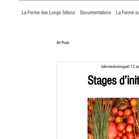
La Ferme des Longs Sillons
Documentations
La Ferme su
All Posts
lafermedeslongssil
13 a
Stages d’ini