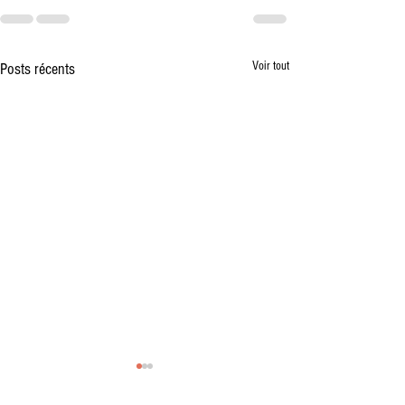
Voir tout
Posts récents
Vente à la Ferme des premiers
plants de l'année