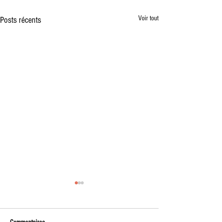
Voir tout
Posts récents
Vente à la Ferme des premiers
plants de l'année
🌱 Vente à la ferme – Vendredi soir