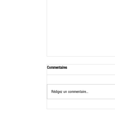
Commentaires
Rédigez un commentaire...
Formation Jardinier Permacole du 7 au
9 juillet