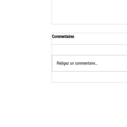
Commentaires
Rédigez un commentaire...
Formation Jardinier Permacole du 7 au
9 juillet