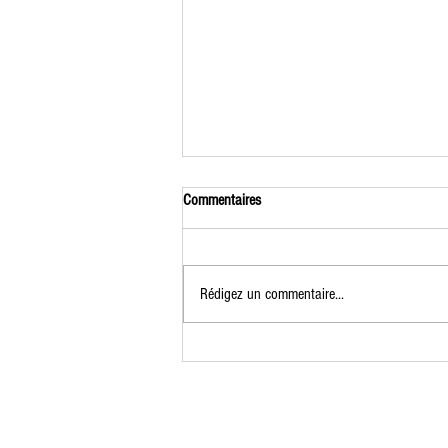
Commentaires
Rédigez un commentaire...
Formation Jardinier Permacole du 7 au
9 juillet